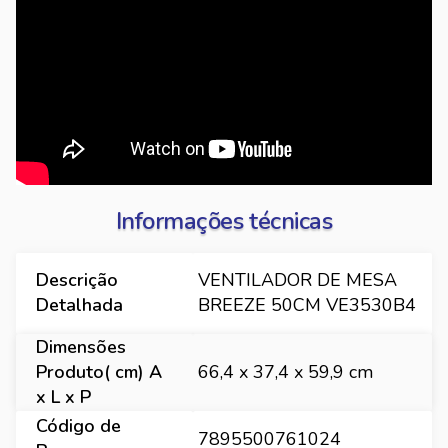
Informações técnicas
Descrição
VENTILADOR DE MESA
Detalhada
BREEZE 50CM VE3530B4
Dimensões
Produto( cm) A
66,4 x 37,4 x 59,9 cm
x L x P
Código de
7895500761024