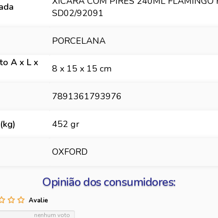
XÍCARA COM PIRES 240ML FLAMINGO
hada
SD02/92091
PORCELANA
o A x L x
8 x 15 x 15 cm
7891361793976
(kg)
452 gr
OXFORD
Opinião dos consumidores:
nenhum voto