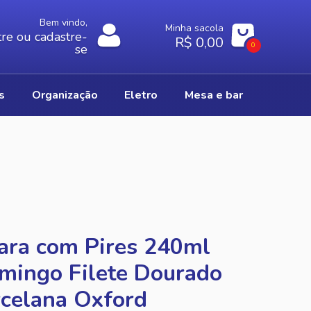
Bem vindo,
Minha sacola
re ou cadastre-
R$ 0,00
0
se
os
organização
eletro
mesa e bar
ara com Pires 240ml
mingo Filete Dourado
celana Oxford