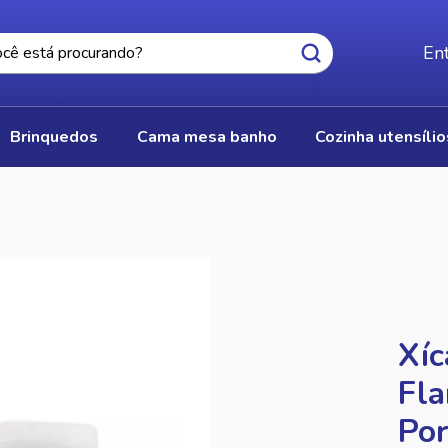
Ent
brinquedos
cama mesa banho
cozinha utensíli
Xíc
Fla
Por