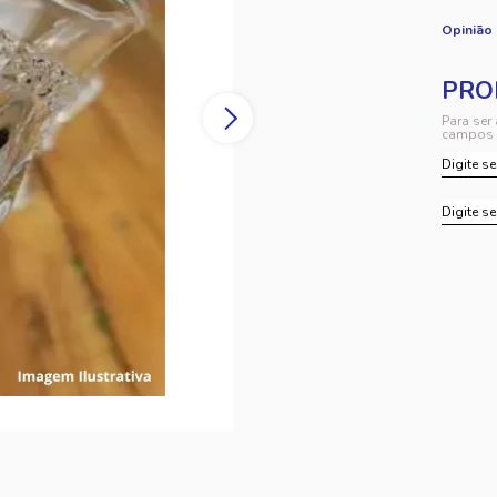
Opinião
Para ser
campos 