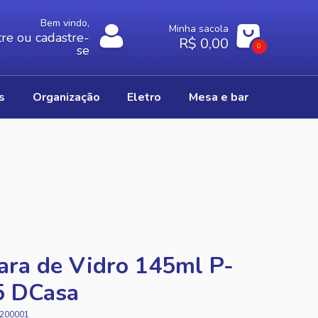
Bem vindo,
Minha sacola
re ou cadastre-
R$ 0,00
0
se
os
organização
eletro
mesa e bar
ara de Vidro 145ml P-
5 DCasa
200001