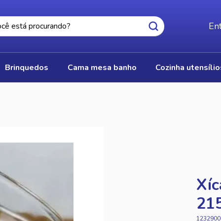
Ent
brinquedos
cama mesa banho
cozinha utensíli
Xíc
21
1232900