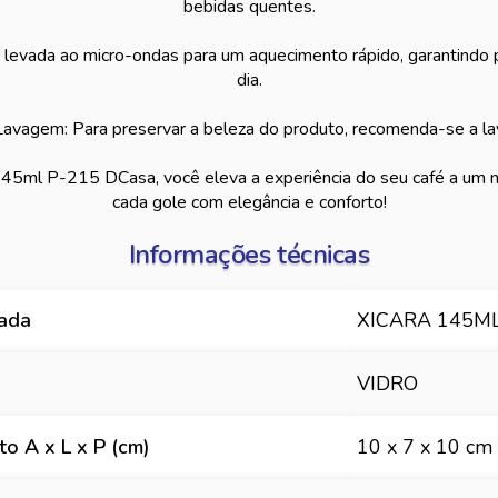
bebidas quentes.
levada ao micro-ondas para um aquecimento rápido, garantindo p
dia.
Lavagem: Para preservar a beleza do produto, recomenda-se a l
145ml P-215 DCasa, você eleva a experiência do seu café a um 
cada gole com elegância e conforto!
Informações técnicas
hada
XICARA 145ML
VIDRO
o A x L x P (cm)
10 x 7 x 10 cm