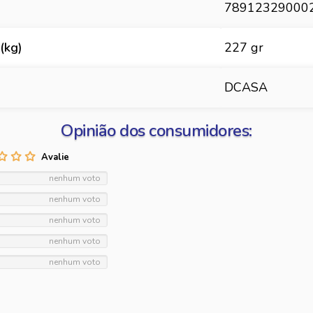
78912329000
(kg)
227 gr
DCASA
Opinião dos consumidores:
nenhum voto
nenhum voto
nenhum voto
nenhum voto
nenhum voto