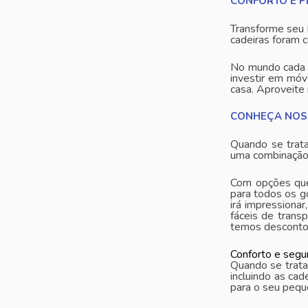
CONFORTO E P
Transforme seu 
cadeiras foram 
No mundo cada v
investir em móv
casa. Aproveite 
CONHEÇA NOSS
Quando se trata
uma combinação 
Com opções que 
para todos os g
irá impressiona
fáceis de trans
temos desconto 
Conforto e segur
Quando se trata
incluindo as cad
para o seu pequ