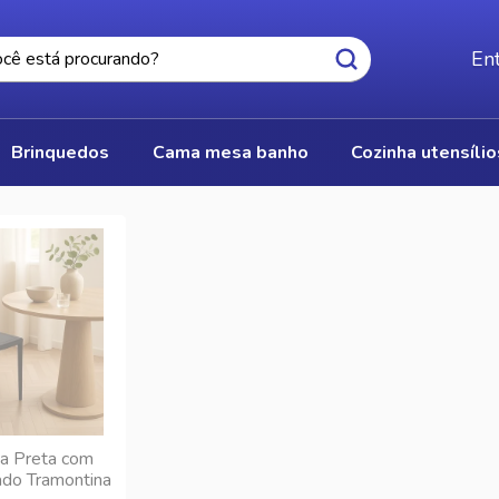
Ent
brinquedos
cama mesa banho
cozinha utensíli
ia Preta com
do Tramontina