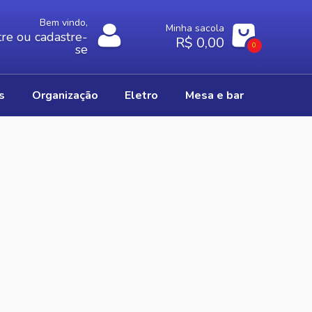
Bem vindo,
Minha sacola
re ou cadastre-
R$ 0,00
0
se
os
organização
eletro
mesa e bar