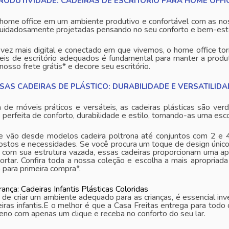
RODUTIVIDADE: CADEIRAS DE ESCRITÓRIO PARA HOME OFFI
home office em um ambiente produtivo e confortável com as noss
cuidadosamente projetadas pensando no seu conforto e bem-estar
ez mais digital e conectado em que vivemos, o home office tor
eis de escritório adequados é fundamental para manter a produ
nosso frete grátis* e decore seu escritório.
AS CADEIRAS DE PLÁSTICO: DURABILIDADE E VERSATILIDA
 de móveis práticos e versáteis, as cadeiras plásticas são ve
perfeita de conforto, durabilidade e estilo, tornando-as uma es
vão desde modelos cadeira poltrona até conjuntos com 2 e 4 c
ostos e necessidades. Se você procura um toque de design únic
r, com sua estrutura vazada, essas cadeiras proporcionam uma 
portar. Confira toda a nossa coleção e escolha a mais apropriad
para primeira compra*.
ança: Cadeiras Infantis Plásticas Coloridas
 de criar um ambiente adequado para as crianças, é essencial in
eiras infantis.E o melhor é que a Casa Freitas entrega para todo
eno com apenas um clique e receba no conforto do seu lar.