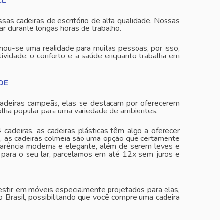
CE
as cadeiras de escritório de alta qualidade. Nossas
 durante longas horas de trabalho.
nou-se uma realidade para muitas pessoas, por isso,
tividade, o conforto e a saúde enquanto trabalha em
DE
rdadeiras campeãs, elas se destacam por oferecerem
colha popular para uma variedade de ambientes.
adeiras, as cadeiras plásticas têm algo a oferecer
o, as cadeiras colmeia são uma opção que certamente
aparência moderna e elegante, além de serem leves e
a para o seu lar, parcelamos em até 12x sem juros e
vestir em móveis especialmente projetados para elas,
 o Brasil, possibilitando que você compre uma cadeira